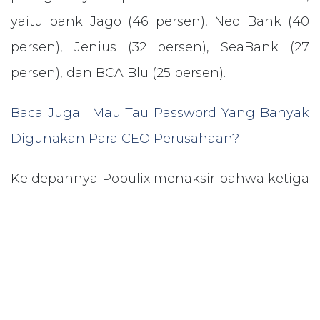
yaitu bank Jago (46 persen), Neo Bank (40
persen), Jenius (32 persen), SeaBank (27
persen), dan BCA Blu (25 persen).
Baca Juga : Mau Tau Password Yang Banyak
Digunakan Para CEO Perusahaan?
Ke depannya Populix menaksir bahwa ketiga
aplikasi finansial ini akan tumbuh,
sebagaimana pernyataan responden yang
menyatakan akan lebih sering memakai
aplikasi mobile banking, e-wallet maupun
bank digital di waktu mendatang. Timothy