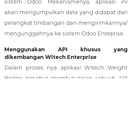
sistem Odoo. Mekanismenya, aplikasi ini
akan mengumpulkan data yang didapat dari
perangkat timbangan dan mengirimkannya/
mengunggahnya ke sistem Odoo Enteprise.
Menggunakan API khusus yang
dikembangan Witech Enterprise
Dalam proses nya aplikasi Witech Weight
Bridge tersebut membutuhkan sebuah
API
(Application Programming Interface)
agar
bisa berkomunikasi secara sempurna
dengan sistem Odoo Enterprise. API
merupakan interface yang dapat
menghubungkan satu aplikasi dengan