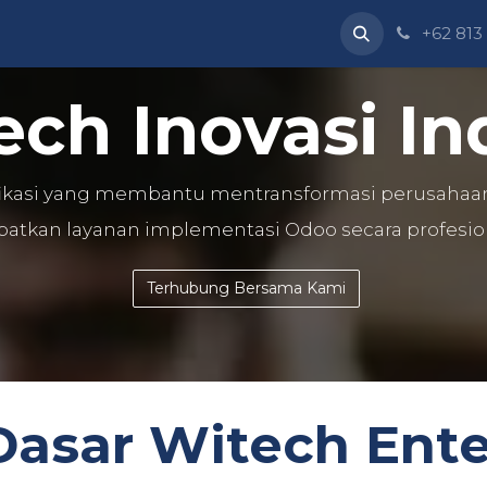
Dukungan
Perusahaan
Blog
Kursus-kursus
+62 813
ech Inovasi In
fikasi yang membantu mentransformasi perusahaan 
atkan layanan implementasi Odoo secara profesion
Terhubung Bersama Kami
 Dasar Witech Ente