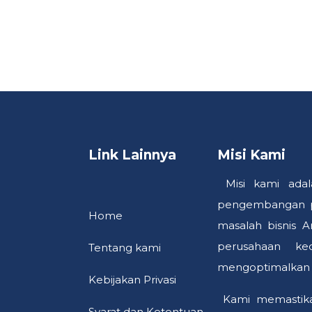
Link Lainnya
Misi Kami
Misi kami adal
pengembangan pr
Home
masalah bisnis 
perusahaan ke
Tentang kami
mengoptimalkan k
Kebija​kan P​riva​si
Kami memastikan
Syarat dan Ketentuan