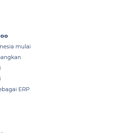
doo
nesia mulai
bangkan
i
i
ebagai ERP