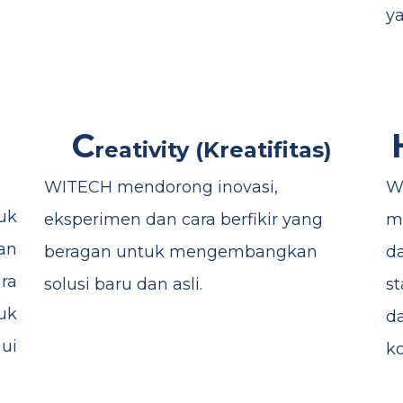
ya
C​
reativity
(Kreatif​itas)
WITECH mendorong inovasi,
W
uk
eksperimen dan cara berfikir yang
m
an
beragan untuk mengembangkan
d
ra
solusi baru dan asli.
s
uk
d
ui
ko