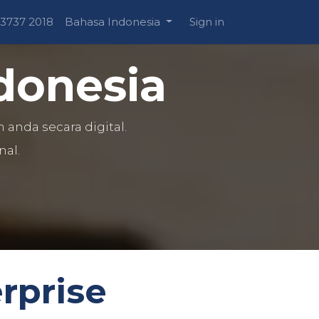
 3737 2018
Bahasa Indonesia
Sign in
donesia
anda secara digital.
al.
rprise