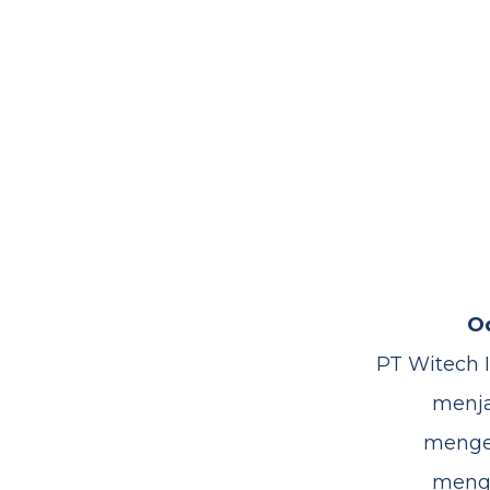
O
PT Witech I
menja
menge
meng