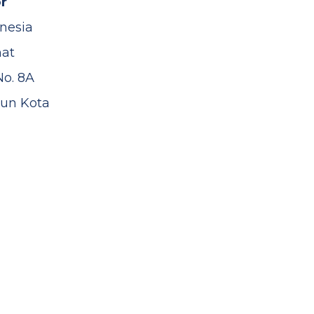
r
nesia
mat
No. 8A
un Kota