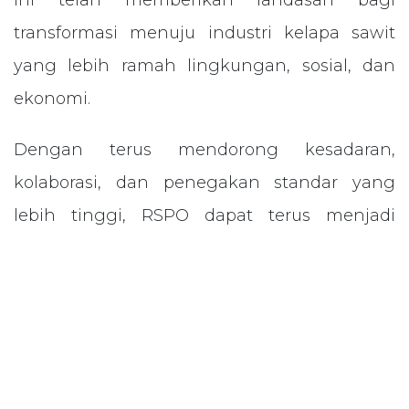
ini telah memberikan landasan bagi
transformasi menuju industri kelapa sawit
yang lebih ramah lingkungan, sosial, dan
ekonomi.
Dengan terus mendorong kesadaran,
kolaborasi, dan penegakan standar yang
lebih tinggi, RSPO dapat terus menjadi
pendorong perubahan positif dalam industri
kelapa sawit global.
sumber : witech/mkt
in
News