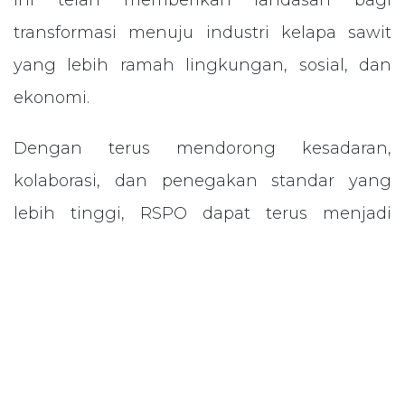
ini telah memberikan landasan bagi
transformasi menuju industri kelapa sawit
yang lebih ramah lingkungan, sosial, dan
ekonomi.
Dengan terus mendorong kesadaran,
kolaborasi, dan penegakan standar yang
lebih tinggi, RSPO dapat terus menjadi
pendorong perubahan positif dalam industri
kelapa sawit global.
sumber : witech/mkt
di dalam
News