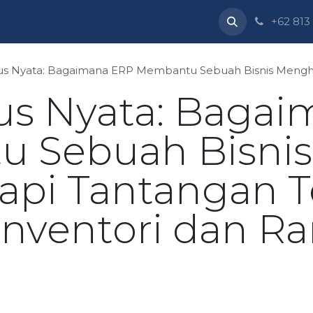
Dukungan
Perusahaan
Blog
Kursus-kursus
+62 813
 Nyata: Bagaimana ERP Membantu Sebuah Bisnis Menghadapi Tantangan Terte
us Nyata: Baga
 Sebuah Bisnis
pi Tantangan T
Inventori dan Ra