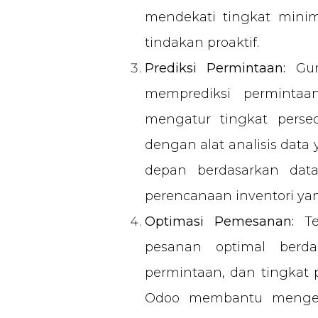
mendekati tingkat min
tindakan proaktif.
Prediksi Permintaan:
Guna
memprediksi perminta
mengatur tingkat persed
dengan alat analisis dat
depan berdasarkan dat
perencanaan inventori yan
Optimasi Pemesanan:
Te
pesanan optimal berda
permintaan, dan tingkat
Odoo membantu mengelo