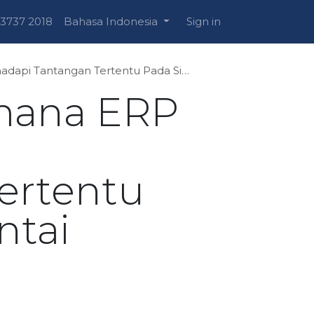
 3737 2018
Bahasa Indonesia
Sign in
ntu Pada Sisi Inventori dan Rantai Pasok.
imana ERP
ertentu
ntai